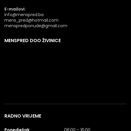
E-mailovi:
info@menspred.ba
mens_pred@hotmail.com
menspredponude@gmail.com
MENSPRED DOO ŽIVINICE
RADNO VRIJEME
Ponedjeljak
08:00 – 16:00