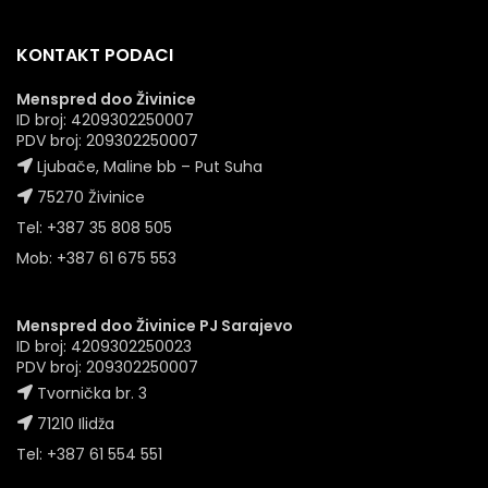
KONTAKT PODACI
Menspred doo Živinice
ID broj: 4209302250007
PDV broj: 209302250007
Ljubače, Maline bb – Put Suha
75270 Živinice
Tel: +387 35 808 505
Mob: +387 61 675 553
Menspred doo Živinice PJ Sarajevo
ID broj: 4209302250023
PDV broj: 209302250007
Tvornička br. 3
71210 Ilidža
Tel: +387 61 554 551