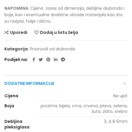
NAPOMENA
: Cijena zavisi od dimenzija, debljine alubonda i
boje, kao i eventualne dodatne obrade materijala kao što
su natpisi, folije i slično.
Uporedi
Dodaj u listu želja
Kategorija:
Proizvodi od alubonda
Podijeli na
DODATNE INFORMACIJE
Cijena
Na upit
Boja
prozirna, bijela, crna, crvena, plava, zelena,
žuta, zlato, srebro
Debljina
3, 4 ili 5mm
pleksiglasa