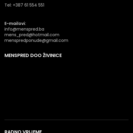
Tel: +387 61 554 551
E-mailovi:
info@menspred.ba
mens_pred@hotmail.com
menspredponude@gmail.com
MENSPRED DOO ŽIVINICE
RADNO VRIJEME