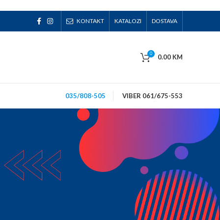
KONTAKT
KATALOZI
DOSTAVA
0
0.00
KM
035/808-505
VIBER 061/675-553