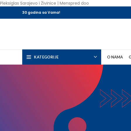
Pleksiglas Sarajevo i Živinice | Menspred doo
30 godina sa Vama!
KATEGORIJE
O NAMA
G