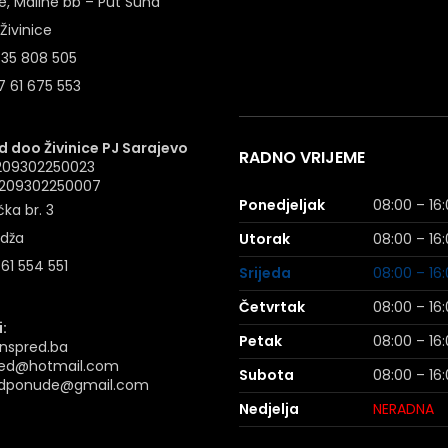
e, Maline bb – Put Suha
Živinice
 35 808 505
 61 675 553
 doo Živinice PJ Sarajevo
RADNO VRIJEME
4209302250023
: 209302250007
Ponedjeljak
08:00 – 16
ka br. 3
idža
Utorak
08:00 – 16
 61 554 551
Srijeda
08:00 – 16
Četvrtak
08:00 – 16
:
Petak
08:00 – 16
nspred.ba
ed@hotmail.com
Subota
08:00 – 16
dponude@gmail.com
Nedjelja
NERADNA