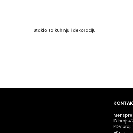
Staklo za kuhinju i dekoraciju
KONTAK
Menspred
ID broj:
PDV broj