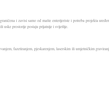
ograničena i zavisi samo od mašte enterijeriste i potreba projekta uređe
uske prostorije postaju prijatnije i svijetlije.
njem, fazetiranjem, pjeskarenjem, laserskim ili umjetničkim graviranj