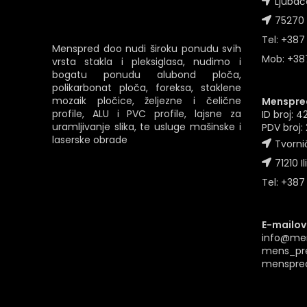
Ljubač
75270 
Tel: +387
Menspred doo nudi široku ponudu svih
Mob: +387
vrsta stakla i pleksiglasa, nudimo i
bogatu ponudu alubond ploča,
polikarbonat ploča, foreksa, staklene
mozaik pločice, željezne i čelične
Menspred
profile, ALU i PVC profile, lajsne za
ID broj: 
uramljivanje slika, te usluge mašinske i
PDV broj
laserske obrade
Tvornič
71210 Il
Tel: +387
E-mailovi
info@me
mens_pr
menspre