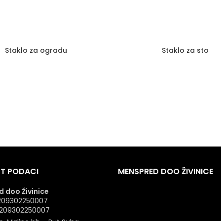
Staklo za ogradu
Staklo za sto
T PODACI
MENSPRED DOO ŽIVINICE
 doo Živinice
 4209302250007
: 209302250007