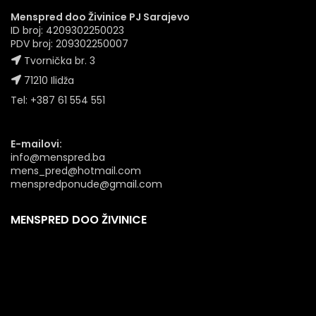
Menspred doo Živinice PJ Sarajevo
ID broj: 4209302250023
PDV broj: 209302250007
Tvornička br. 3
71210 Ilidža
Tel: +387 61 554 551
E-mailovi:
info@menspred.ba
mens_pred@hotmail.com
menspredponude@gmail.com
MENSPRED DOO ŽIVINICE