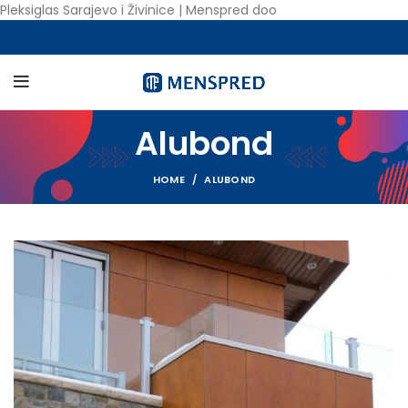
Pleksiglas Sarajevo i Živinice | Menspred doo
Alubond
HOME
ALUBOND