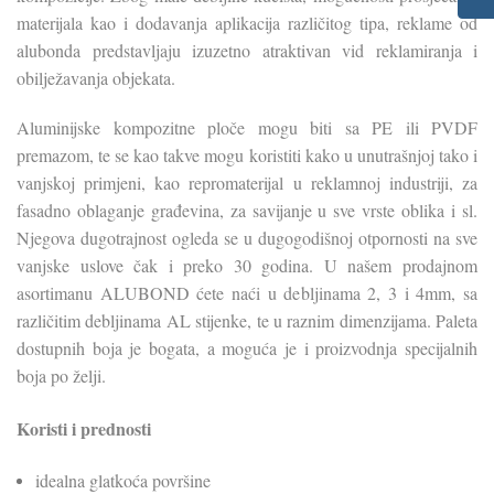
materijala kao i dodavanja aplikacija različitog tipa, reklame od
alubonda predstavljaju izuzetno atraktivan vid reklamiranja i
obilježavanja objekata.
Aluminijske kompozitne ploče mogu biti sa PE ili PVDF
premazom, te se kao takve mogu koristiti kako u unutrašnjoj tako i
vanjskoj primjeni, kao repromaterijal u reklamnoj industriji, za
fasadno oblaganje građevina, za savijanje u sve vrste oblika i sl.
Njegova dugotrajnost ogleda se u dugogodišnoj otpornosti na sve
vanjske uslove čak i preko 30 godina. U našem prodajnom
asortimanu ALUBOND ćete naći u debljinama 2, 3 i 4mm, sa
različitim debljinama AL stijenke, te u raznim dimenzijama. Paleta
dostupnih boja je bogata, a moguća je i proizvodnja specijalnih
boja po želji.
Koristi i prednosti
idealna glatkoća površine