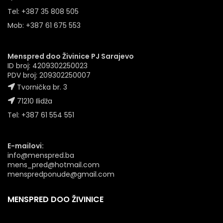
Tel: +387 35 808 505
Mob: +387 61 675 553
Menspred doo Živinice PJ Sarajevo
ID broj: 4209302250023
PDV broj: 209302250007
Tvornička br. 3
71210 Ilidža
Tel: +387 61 554 551
E-mailovi:
info@menspred.ba
mens_pred@hotmail.com
menspredponude@gmail.com
MENSPRED DOO ŽIVINICE