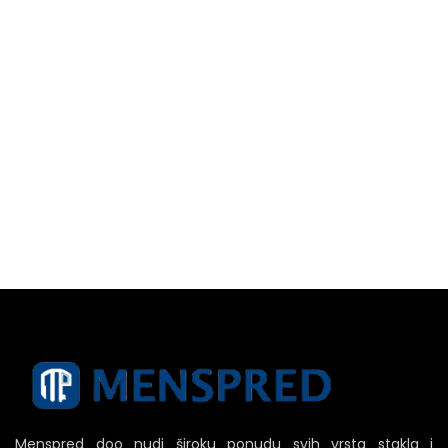
Menspred doo nudi široku ponudu svih vrsta stakla i