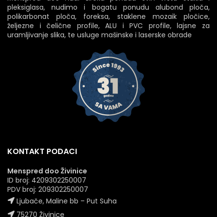
pleksiglasa, nudimo i bogatu ponudu alubond ploča,
polikarbonat ploča, foreksa, staklene mozaik pločice,
željezne i čelične profile, ALU i PVC profile, lajsne za
uramljivanje slika, te usluge mašinske i laserske obrade
KONTAKT PODACI
Menspred doo Živinice
ID broj: 4209302250007
PDV broj: 209302250007
Ljubače, Maline bb – Put Suha
75270 Živinice