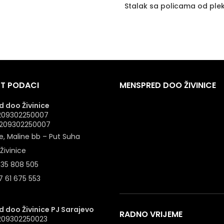
Stalak sa policama od ple
T PODACI
MENSPRED DOO ŽIVINICE
 doo Živinice
 4209302250007
: 209302250007
e, Maline bb – Put Suha
Živinice
 35 808 505
 61 675 553
 doo Živinice PJ Sarajevo
RADNO VRIJEME
4209302250023