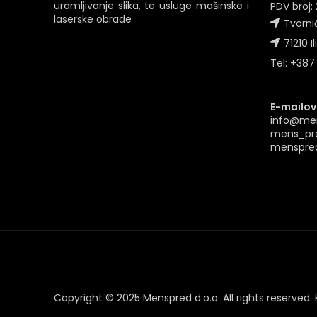
uramljivanje slika, te usluge mašinske i
PDV broj
laserske obrade
Tvornič
71210 Il
Tel: +387
E-mailovi
info@me
mens_pr
menspre
Copyright © 2025 Menspred d.o.o. All rights reserved. 