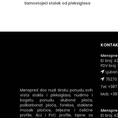
Samostojeći stalak od pleksiglasa
KONTAK
Menspred
ID broj:
PDV broj
Ljubač
75270 
Tel: +387
Menspred doo nudi široku ponudu svih
Mob: +387
vrsta stakla i pleksiglasa, nudimo i
bogatu ponudu alubond ploča,
polikarbonat ploča, foreksa, staklene
mozaik pločice, željezne i čelične
Menspred
profile, ALU i PVC profile, lajsne za
ID broj: 