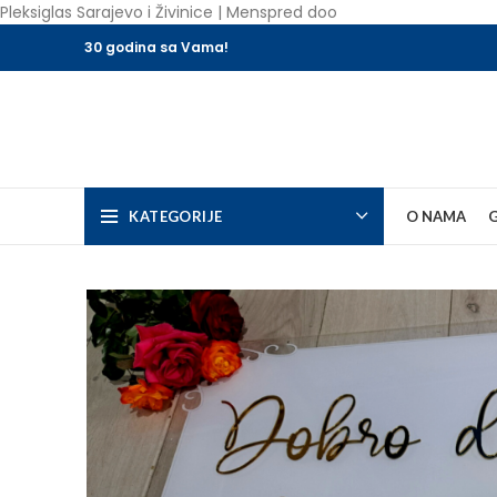
Pleksiglas Sarajevo i Živinice | Menspred doo
30 godina sa Vama!
KATEGORIJE
O NAMA
G