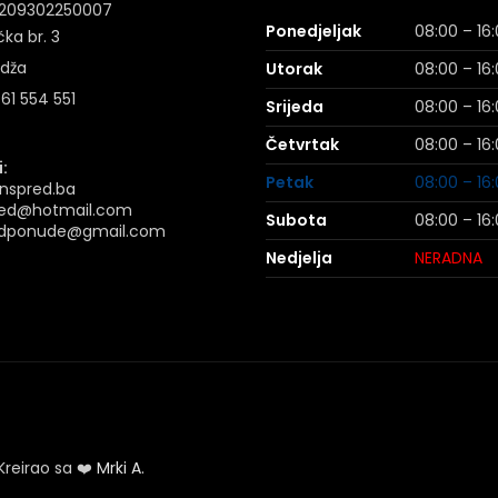
: 209302250007
Ponedjeljak
08:00 – 16
ka br. 3
idža
Utorak
08:00 – 16
 61 554 551
Srijeda
08:00 – 16
Četvrtak
08:00 – 16
:
Petak
08:00 – 16
nspred.ba
ed@hotmail.com
Subota
08:00 – 16
dponude@gmail.com
Nedjelja
NERADNA
Kreirao sa ❤️
Mrki A.