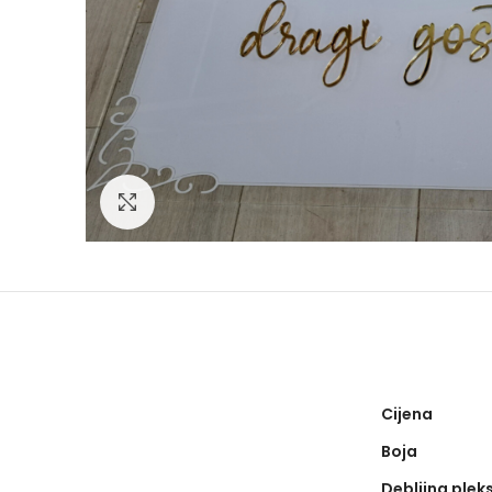
Click to enlarge
Cijena
Boja
Debljina plek