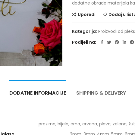
dodatne obrade materijala kao š
Uporedi
Dodaj u list
Kategorija:
Proizvodi od pleks
Podijeli na
DODATNE INFORMACIJE
SHIPPING & DELIVERY
prozirna, bijela, crna, crvena, plava, zelena, žut
siglasa
2mm, 3mm, 4mm, 5mm, 6mm