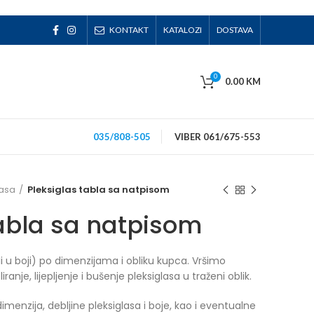
KONTAKT
KATALOZI
DOSTAVA
0
0.00
KM
035/808-505
VIBER 061/675-553
lasa
Pleksiglas tabla sa natpisom
tabla sa natpisom
li u boji) po dimenzijama i obliku kupca. Vršimo
iranje, lijepljenje i bušenje pleksiglasa u traženi oblik.
dimenzija, debljine pleksiglasa i boje, kao i eventualne