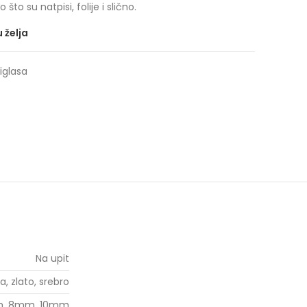
to su natpisi, folije i slično.
u želja
iglasa
Na upit
a, zlato, srebro
, 8mm, 10mm