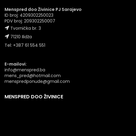
Menspred doo Živinice PJ Sarajevo
ID broj: 4209302250023
PDV broj: 209302250007
Tvornička br. 3
71210 Ilidža
Tel: +387 61 554 551
E-mailovi:
info@menspred.ba
mens_pred@hotmail.com
menspredponude@gmail.com
MENSPRED DOO ŽIVINICE