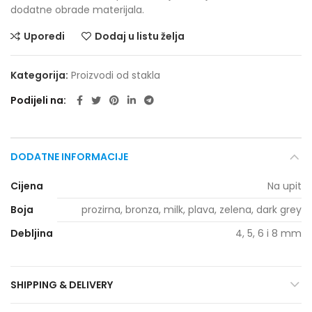
dodatne obrade materijala.
Uporedi
Dodaj u listu želja
Kategorija:
Proizvodi od stakla
Podijeli na
DODATNE INFORMACIJE
Cijena
Na upit
Boja
prozirna, bronza, milk, plava, zelena, dark grey
Debljina
4, 5, 6 i 8 mm
SHIPPING & DELIVERY