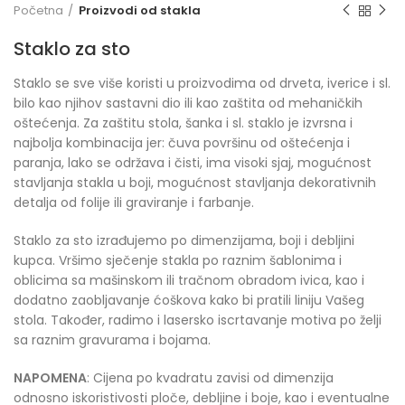
Početna
Proizvodi od stakla
Staklo za sto
Staklo se sve više koristi u proizvodima od drveta, iverice i sl.
bilo kao njihov sastavni dio ili kao zaštita od mehaničkih
oštećenja. Za zaštitu stola, šanka i sl. staklo je izvrsna i
najbolja kombinacija jer: čuva površinu od oštećenja i
paranja, lako se održava i čisti, ima visoki sjaj, mogućnost
stavljanja stakla u boji, mogućnost stavljanja dekorativnih
detalja od folije ili graviranje i farbanje.
Staklo za sto izrađujemo po dimenzijama, boji i debljini
kupca. Vršimo sječenje stakla po raznim šablonima i
oblicima sa mašinskom ili tračnom obradom ivica, kao i
dodatno zaobljavanje ćoškova kako bi pratili liniju Vašeg
stola. Također, radimo i lasersko iscrtavanje motiva po želji
sa raznim gravurama i bojama.
NAPOMENA
: Cijena po kvadratu zavisi od dimenzija
odnosno iskoristivosti ploče, debljine i boje, kao i eventualne