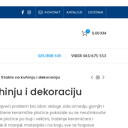
KONTAKT
KATALOZI
DOSTAVA
0
0.00
KM
035/808-505
VIBER 061/675-553
Staklo za kuhinju i dekoraciju
hinju i dekoraciju
ajveći problem bio izbor obloge zida izmedju gornjih i
ištene keramičke pločice pokazale su se neučinkovite
pločice po boji i veličini, traženje keramičara i
šak ili manjak materijala i na kraju sve te hrapave