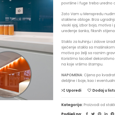
površine i fuge treba uredno o
Zato Vam u Menspredu nudimo 
staklene obloge. Brza ugradnja
visoki sjaj, izbor boja, motiva 
uređenje šanka, fiksnih stijena i
Staklo za kuhinju i zidove izr
sječenje stakla sa mašinskom 
motiva po želji sa raznim grav
Koristimo lacobel dekorativno s
na koje vršimo štampu.
NAPOMENA
: Cijena po kvadrat
debljine i boje, kao i eventua
Uporedi
Dodaj u list
Kategorija:
Proizvodi od stakl
Podijeli na