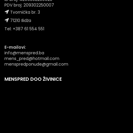
PDV broj: 209302250007
Tvornička br. 3
71210 Ilidža
Tel: +387 61 554 551
E-mailovi:
info@menspred.ba
mens_pred@hotmail.com
menspredponude@gmail.com
MENSPRED DOO ŽIVINICE