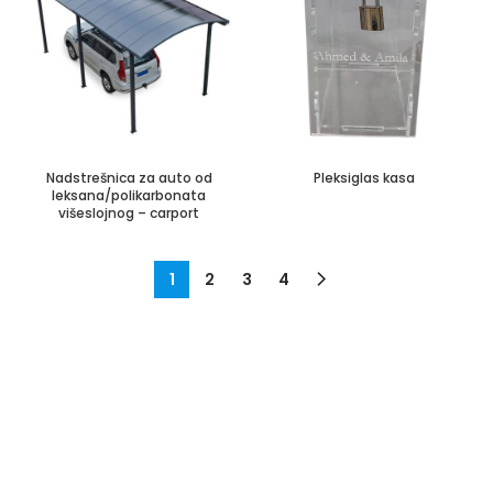
Nadstrešnica za auto od
Pleksiglas kasa
leksana/polikarbonata
višeslojnog – carport
1
2
3
4