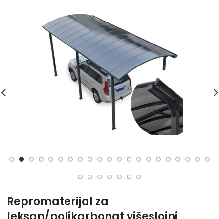
Repromaterijal za
leksan/polikarbonat višeslojni