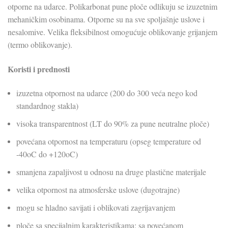
otporne na udarce. Polikarbonat pune ploče odlikuju se izuzetnim
mehaničkim osobinama. Otporne su na sve spoljašnje uslove i
nesalomive. Velika fleksibilnost omogućuje oblikovanje grijanjem
(termo oblikovanje).
Koristi i prednosti
izuzetna otpornost na udarce (200 do 300 veća nego kod
standardnog stakla)
visoka transparentnost (LT do 90% za pune neutralne ploče)
povećana otpornost na temperaturu (opseg temperature od
-40oC do +120oC)
smanjena zapaljivost u odnosu na druge plastične materijale
velika otpornost na atmosferske uslove (dugotrajne)
mogu se hladno savijati i oblikovati zagrijavanjem
ploče sa specijalnim karakteristikama: sa povećanom