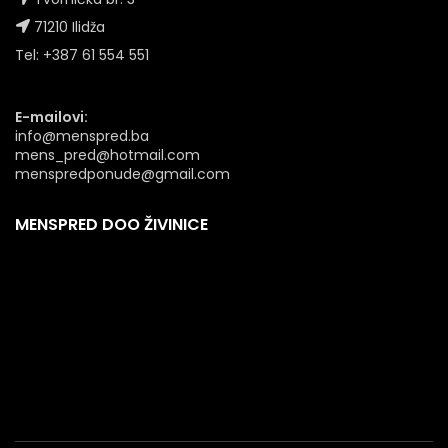
71210 Ilidža
Tel: +387 61 554 551
E-mailovi:
info@menspred.ba
mens_pred@hotmail.com
menspredponude@gmail.com
MENSPRED DOO ŽIVINICE