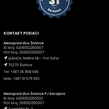
KONTAKT PODACI
Menspred doo Živinice
ID broj: 4209302250007
PDV broj: 209302250007
Ljubače, Maline bb – Put Suha
75270 Živinice
Tel: +387 35 808 505
Mob: +387 61 675 553
Menspred doo Živinice PJ Sarajevo
ID broj: 4209302250023
PDV broj: 209302250007
Tvornička br. 3