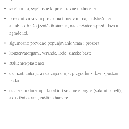
svjetlarnici, svjetlosne kupole –ravne i izbočene
providni krovovi u prolazima i predvorjima, nadstrešnice
autobuskih i željezničkih stanica, nadstrešnice ispred ulaza u
zgrade itd.
sigurnosno providno popunjavanje vrata i prozora
konzervatorijumi, verande, lođe, zimske bašte
staklenici/plastenici
elementi enterijera i exterijera, npr. pregradni zidovi, spušteni
plafoni
ostale strukture, npr. kolektori solarne energije (solarni paneli),
akustični ekrani, zaštitne barijere