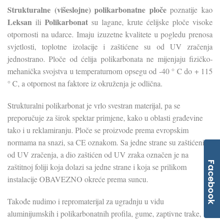
Strukturalne (višeslojne) polikarbonatne ploče
poznatije kao
Leksan
Polikarbonat
ili
su lagane, krute ćelijske ploče visoke
otpornosti na udarce. Imaju izuzetne kvalitete u pogledu prenosa
svjetlosti, toplotne izolacije i zaštićene su od UV zračenja
jednostrano. Ploče od ćelija polikarbonata ne mijenjaju fizičko-
mehanička svojstva u temperaturnom opsegu od -40 ° C do + 115
° C, a otpornost na faktore iz okruženja je odlična.
Strukturalni polikarbonat je vrlo svestran materijal, pa se
preporučuje za širok spektar primjene, kako u oblasti građevine
tako i u reklamiranju. Ploče se proizvode prema evropskim
normama na snazi, sa CE oznakom. Sa jedne strane su zaštićeni
od UV zračenja, a dio zaštićen od UV zraka označen je na
Facebook
zaštitnoj foliji koja dolazi sa jedne strane i koja se prilikom
instalacije OBAVEZNO okreće prema suncu.
Takođe nudimo i repromaterijal za ugradnju u vidu
aluminijumskih i polikarbonatnih profila, gume, zaptivne trake,