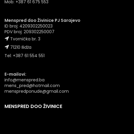
Mob: +387 61 675 553
Menspred doo Živinice PJ Sarajevo
ID broj: 4209302250023
PDV broj: 209302250007
Tvornička br. 3
71210 Ilidža
Tel: +387 61 554 551
E-mailovi:
info@menspred.ba
mens_pred@hotmail.com
menspredponude@gmail.com
MENSPRED DOO ŽIVINICE