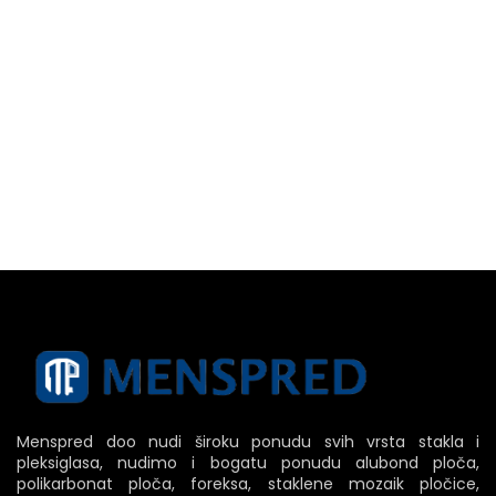
Menspred doo nudi široku ponudu svih vrsta stakla i
pleksiglasa, nudimo i bogatu ponudu alubond ploča,
polikarbonat ploča, foreksa, staklene mozaik pločice,