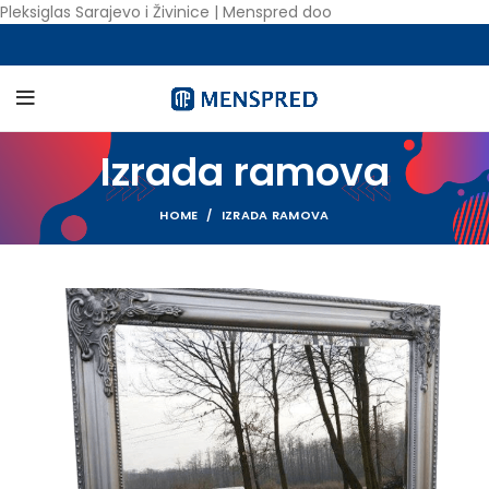
Pleksiglas Sarajevo i Živinice | Menspred doo
Izrada ramova
HOME
IZRADA RAMOVA