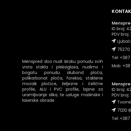
KONTAK
Menspred
ID broj:
PDV broj
Ljubač
75270 
Tel: +387
Menspred doo nudi široku ponudu svih
Mob: +387
vrsta stakla i pleksiglasa, nudimo i
bogatu ponudu alubond ploča,
polikarbonat ploča, foreksa, staklene
mozaik pločice, željezne i čelične
Menspred
profile, ALU i PVC profile, lajsne za
ID broj: 
uramljivanje slika, te usluge mašinske i
PDV broj
laserske obrade
Tvornič
71210 Il
Tel: +387