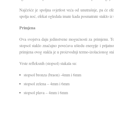
Najčešće je spoljna svjetlost veća od unutrašnje, pa će ef
spolja noć, efekat ogledala imate kada posmatrate staklo iz 
Primjena
Ova svojstva daju jedinstvene mogućnosti za primjenu. T
stopsol staklo značajno povećava uštedu energije i prijatno
primjena ovog stakla je u proizvodnji termo-izolacionog st
Vrste refleksnih (stopsol) stakala su:
stopsol bronza (braon) -4mm i 6mm
stopsol zelena – 4mm i 6mm
stopsol plava – 4mm i 6mm