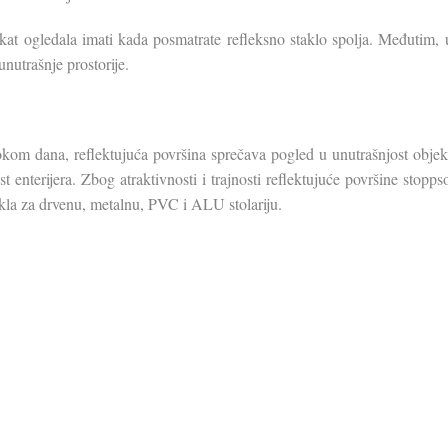
ekat ogledala imati kada posmatrate refleksno staklo spolja. Međutim, u 
unutrašnje prostorije.
okom dana, reflektujuća površina sprečava pogled u unutrašnjost obje
st enterijera. Zbog atraktivnosti i trajnosti reflektujuće površine stopp
akla za drvenu, metalnu, PVC i ALU stolariju.