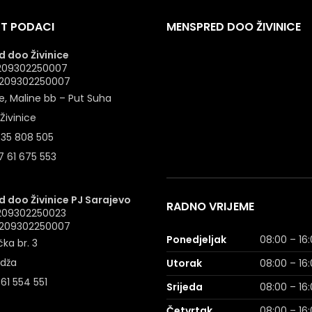
T PODACI
MENSPRED DOO ŽIVINICE
 doo Živinice
 4209302250007
: 209302250007
e, Maline bb – Put Suha
Živinice
 35 808 505
 61 675 553
 doo Živinice PJ Sarajevo
RADNO VRIJEME
4209302250023
: 209302250007
Ponedjeljak
08:00 – 16
ka br. 3
idža
Utorak
08:00 – 16
 61 554 551
Srijeda
08:00 – 16
Četvrtak
08:00 – 16