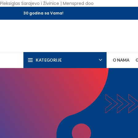
Pleksiglas Sarajevo i Živinice | Menspred doo
30 godina sa Vama!
KATEGORIJE
O NAMA
G