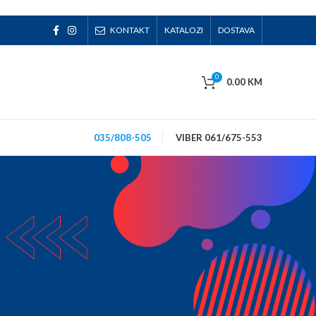
KONTAKT
KATALOZI
DOSTAVA
0
0.00
KM
035/808-505
VIBER 061/675-553