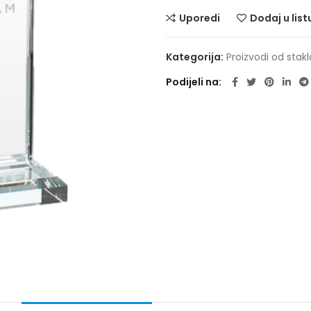
Uporedi
Dodaj u list
Kategorija:
Proizvodi od stakl
Podijeli na