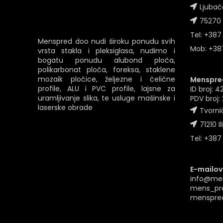
Ljubač
75270 
Tel: +387
Menspred doo nudi široku ponudu svih
Mob: +387
vrsta stakla i pleksiglasa, nudimo i
bogatu ponudu alubond ploča,
polikarbonat ploča, foreksa, staklene
mozaik pločice, željezne i čelične
Menspred
profile, ALU i PVC profile, lajsne za
ID broj: 
uramljivanje slika, te usluge mašinske i
PDV broj
laserske obrade
Tvornič
71210 Il
Tel: +387
E-mailovi
info@me
mens_pr
menspre