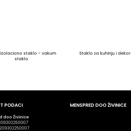
izolaciono staklo – vakum
Staklo za kuhinju i dekor
staklo
T PODACI
MENSPRED DOO ŽIVINICE
 doo Živinice
 4209302250007
: 209302250007