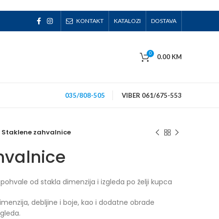
KONTAKT
KATALOZI
DOSTAVA
0
0.00
KM
035/808-505
VIBER 061/675-553
Staklene zahvalnice
hvalnice
pohvale od stakla dimenzija i izgleda po želji kupca
dimenzija, debljine i boje, kao i dodatne obrade
zgleda.