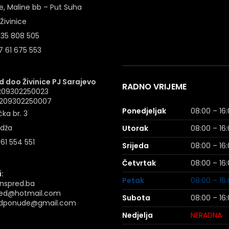
e, Maline bb – Put Suha
Živinice
 35 808 505
 61 675 553
 doo Živinice PJ Sarajevo
RADNO VRIJEME
4209302250023
: 209302250007
Ponedjeljak
08:00 – 16
ka br. 3
idža
Utorak
08:00 – 16
 61 554 551
Srijeda
08:00 – 16
Četvrtak
08:00 – 16
:
Petak
08:00 – 16
nspred.ba
ed@hotmail.com
Subota
08:00 – 16
dponude@gmail.com
Nedjelja
NERADNA