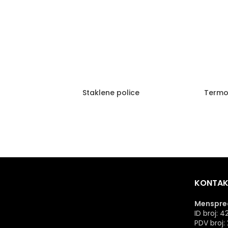
Staklene police
Termo
KONTAK
Menspred
ID broj:
PDV broj