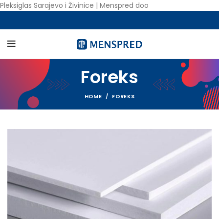
Pleksiglas Sarajevo i Živinice | Menspred doo
Foreks
HOME
FOREKS