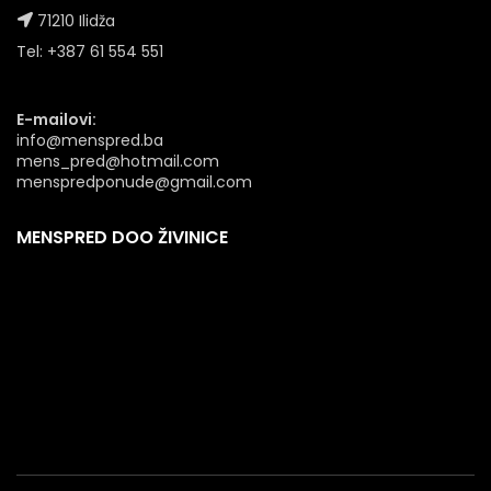
71210 Ilidža
Tel: +387 61 554 551
E-mailovi:
info@menspred.ba
mens_pred@hotmail.com
menspredponude@gmail.com
MENSPRED DOO ŽIVINICE