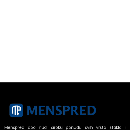
Menspred doo nudi široku ponudu svih vrsta stakla i