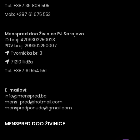
Tel: +387 35 808 505
Mob: +387 61 675 553
Menspred doo Živinice PJ Sarajevo
ID broj: 4209302250023
PDV broj: 209302250007
Tvornička br. 3
71210 Ilidža
Tel: +387 61 554 551
E-mailovi:
info@menspred.ba
mens_pred@hotmail.com
menspredponude@gmail.com
MENSPRED DOO ŽIVINICE