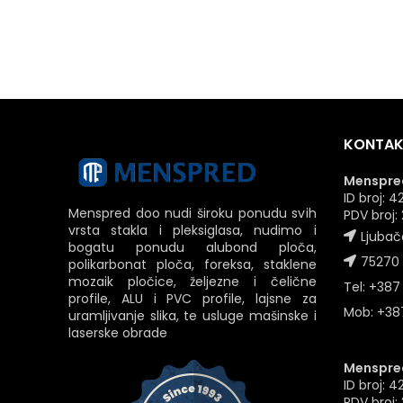
KONTAK
Menspred
ID broj:
Menspred doo nudi široku ponudu svih
PDV broj
vrsta stakla i pleksiglasa, nudimo i
Ljubač
bogatu ponudu alubond ploča,
75270 
polikarbonat ploča, foreksa, staklene
mozaik pločice, željezne i čelične
Tel: +387
profile, ALU i PVC profile, lajsne za
Mob: +387
uramljivanje slika, te usluge mašinske i
laserske obrade
Menspred
ID broj: 
PDV broj