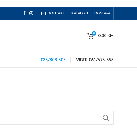
KONTAKT
KATALOZI
DOSTAVA
0
0.00
KM
035/808-505
VIBER 061/675-553