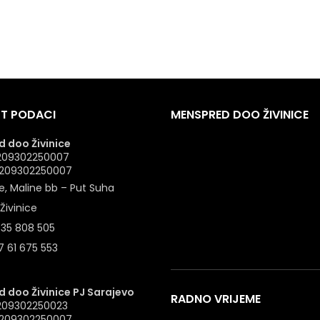
T PODACI
MENSPRED DOO ŽIVINICE
 doo Živinice
 4209302250007
: 209302250007
e, Maline bb – Put Suha
Živinice
 35 808 505
 61 675 553
 doo Živinice PJ Sarajevo
RADNO VRIJEME
4209302250023
: 209302250007